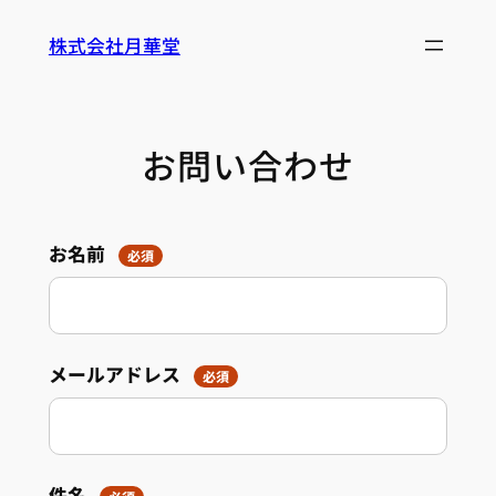
内
株式会社月華堂
容
を
ス
キ
お問い合わせ
ッ
プ
お名前
必須
メールアドレス
必須
件名