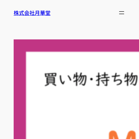
内
株式会社月華堂
容
を
ス
キ
ッ
プ