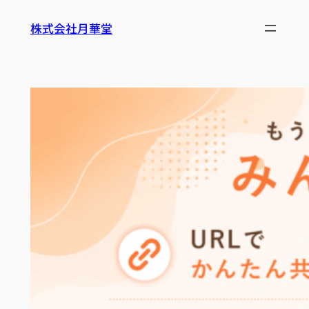
内
株式会社月華堂
容
を
ス
キ
ッ
プ