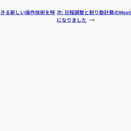
できる新しい操作技術を特
次:
日程調整と割り勘計算のMeetGoGo
になりました
→