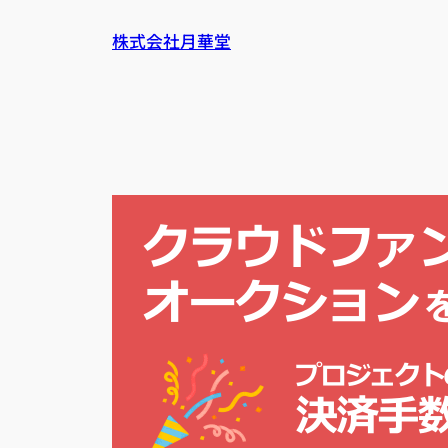
内
株式会社月華堂
容
を
ス
キ
ッ
プ